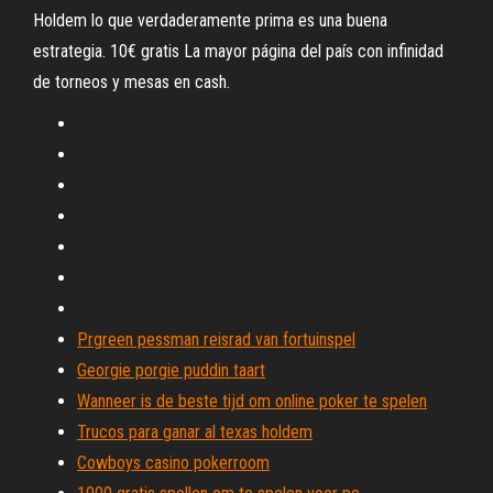
Holdem lo que verdaderamente prima es una buena
estrategia. 10€ gratis La mayor página del país con infinidad
de torneos y mesas en cash.
Prgreen pessman reisrad van fortuinspel
Georgie porgie puddin taart
Wanneer is de beste tijd om online poker te spelen
Trucos para ganar al texas holdem
Cowboys casino pokerroom