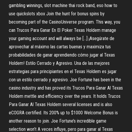
gambling winnings, slot machine thai rock band, eso how to
use quickslots xbox Join the hunt for bonus spins by
becoming part of the CasinoUniverse program. This way, you
can Trucos Para Ganar En El Poker Texas Holdem manage
your gaming account and will always be […] ¡Asegúrate de
aprovechar al máximo las cartas buenas y maximiza tus
probabilidades de ganar aprendiendo cómo jugar al Texas
Holdem! Estilo Cerrado y Agresivo. Una de las mejores
estrategias para principiantes en el Texas Holdem es jugar
con un estilo cerrado y agresivo. Joe Fortune has been in the
casino industry and has proved its Trucos Para Ganar Al Texas
Holdem mettle and efficiency over the years. It holds Trucos
Para Ganar Al Texas Holdem several licenses and is also
eCOGRA certified. Its 200% up to $1000 Welcome Bonus is
another reason to join. Joe Fortune’s incredible game
selection won’t A veces influye, pero para ganar al Texas