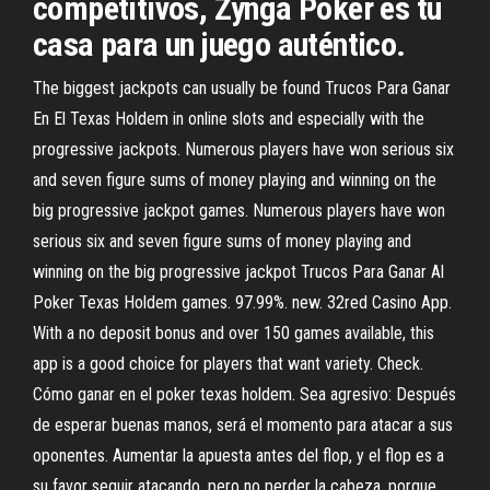
competitivos, Zynga Poker es tu
casa para un juego auténtico.
The biggest jackpots can usually be found Trucos Para Ganar
En El Texas Holdem in online slots and especially with the
progressive jackpots. Numerous players have won serious six
and seven figure sums of money playing and winning on the
big progressive jackpot games. Numerous players have won
serious six and seven figure sums of money playing and
winning on the big progressive jackpot Trucos Para Ganar Al
Poker Texas Holdem games. 97.99%. new. 32red Casino App.
With a no deposit bonus and over 150 games available, this
app is a good choice for players that want variety. Check.
Cómo ganar en el poker texas holdem. Sea agresivo: Después
de esperar buenas manos, será el momento para atacar a sus
oponentes. Aumentar la apuesta antes del flop, y el flop es a
su favor seguir atacando, pero no perder la cabeza, porque