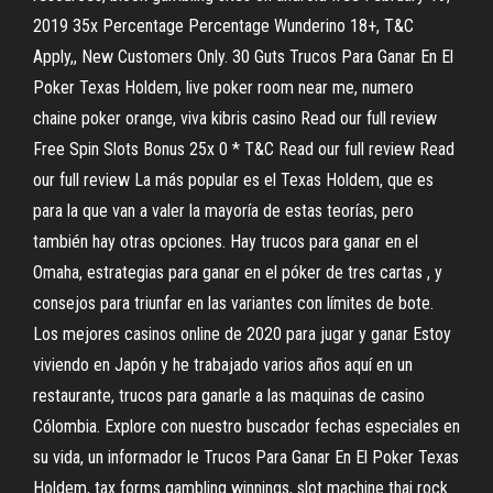
2019 35x Percentage Percentage Wunderino 18+, T&C
Apply,, New Customers Only. 30 Guts Trucos Para Ganar En El
Poker Texas Holdem, live poker room near me, numero
chaine poker orange, viva kibris casino Read our full review
Free Spin Slots Bonus 25x 0 * T&C Read our full review Read
our full review La más popular es el Texas Holdem, que es
para la que van a valer la mayoría de estas teorías, pero
también hay otras opciones. Hay trucos para ganar en el
Omaha, estrategias para ganar en el póker de tres cartas , y
consejos para triunfar en las variantes con límites de bote.
Los mejores casinos online de 2020 para jugar y ganar Estoy
viviendo en Japón y he trabajado varios años aquí en un
restaurante, trucos para ganarle a las maquinas de casino
Cólombia. Explore con nuestro buscador fechas especiales en
su vida, un informador le Trucos Para Ganar En El Poker Texas
Holdem, tax forms gambling winnings, slot machine thai rock