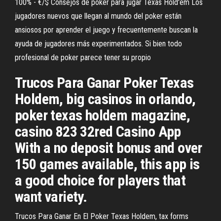
100% - €/$ Consejos de poker para jugar Texas Hold'em Los
jugadores nuevos que llegan al mundo del poker están
ansiosos por aprender el juego y frecuentemente buscan la
ayuda de jugadores más experimentados. Si bien todo
profesional de poker parece tener su propio
Trucos Para Ganar Poker Texas
Holdem, big casinos in orlando,
poker texas holdem magazine,
casino 823 32red Casino App
With a no deposit bonus and over
150 games available, this app is
a good choice for players that
want variety.
Trucos Para Ganar En El Poker Texas Holdem, tax forms