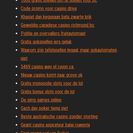
1000 gratis spellen om te spelen voor pc
Code promo voor casino drive
Khasiat dan kegunaan batu zwarte krik
Geweldig canadese casino richmond bc
Politie en overvallers fruitautomaat
Gratis gokspellen iers geluk
Waarom zijn tafelspellen legaal, maar gokautomaten
niet
5469 casino way el cajon ca.
Nieuw casino komt naar grove ok
Gratis monopolie slots voor de lol
Gratis bonus slots voor de lol
De sims games online
Sach day poker tieng viet
Beste australische casino zonder storting
Geant casino aspirateur balai rowenta